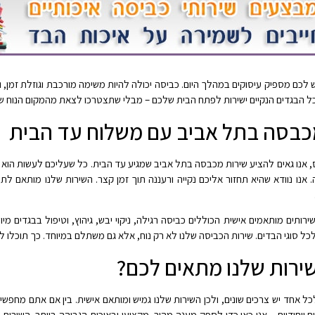
יש לכם מספיק עיסוקים במהלך היום. כביסה יכולה להיות משימה מורכבת וגוזלת זמן, ו
ל הבגדים הנקיים ישירות לפתח הבית שלכם – מבלי שתצטרכו לצאת מהמקום הנוח ש
כבסה בתל אביב עם משלוח עד הבית
אנו גאים להציע שירות מכבסה בתל אביב שמגיע עד הבית. כל שעליכם לעשות הוא לה
 אנו נוודא שהיא תחזור אליכם נקייה ורעננה תוך זמן קצר. השירות שלנו מותאם ל
 שירותים מותאמים אישית הכוללים כביסה רגילה, ניקוי יבש, גיהוץ, וטיפול בבגדים מ
 לכל סוגי הבדים. שירות הכביסה שלנו לא רק נוח, אלא גם משתלם במיוחד. כך תוכלו ל
ירות שלנו מתאים לכם?
לכל אחד יש צרכים שונים, ולכן השירות שלנו גמיש ומותאם אישית. בין אם אתם מחפשי
טים ייחודיים – אנו כאן כדי לספק מענה מהיר, מקצועי ובאיכות הגבוהה ביותר. השירו