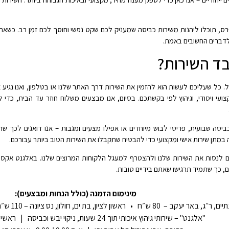
, תוכלו ליהנות משירות כביסה שמעניק לכם שקט נפשי וחוסך לכם זמן רב. כשאתם
לדברים החשובים באמת.
בד השירות?
. כל שעליכם לעשות הוא להזמין את השירות דרך האתר שלנו או בטלפון, ואנו נגיע 
קצועי ויסודי, וגיהוץ לפי בקשתכם. בסיום, אנו מבצעים משלוח חוזר עד הבית, כדי 
ביסה שבועית, פריטי לבוש מיוחדים או אפילו מצעים ומגבות – אנו דואגים לכך ש
תן שירות אישי ומקצועי כדי להבטיח שתקבלו את השירות הטוב ביותר עבורכם.
ם לנסות את השירות שלנו ולהצטרף למעגל הלקוחות המרוצים שלנו. באלגנט אקספ
 כך שתמיד תרגישו שאתם בידיים טובות.
מינימום הזמנה (כולל הנחות ומבצעים):
ש״ח • ראשון לציון, בת ים, חולון, נס ציונה – 110 ש״ח • הרצליה, רמת השרון – 110 ש״ח
"אלגנט" – שירותי גיהוץ איכותי תוך 24 שעות, ניקוי יבש וכביסה | ראשי: 1-700-70-70-77